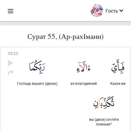
Гость
Сурат 55, (Ар-рахІмани)
55
:
23
Господа вашего (двоих)
из благодеяний
Какое же
вы (двое) сочтёте
ложным?