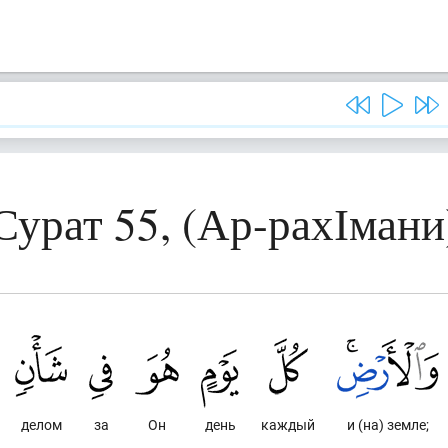
Сурат 55, (Ар-рахІмани
делом
за
Он
день
каждый
и (на) земле;