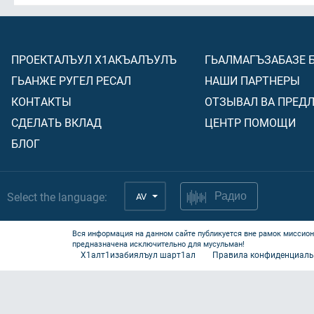
ПРОЕКТАЛЪУЛ Х1АКЪАЛЪУЛЪ
ГЬАЛМАГЪЗАБАЗЕ 
ГЬАНЖЕ РУГЕЛ РЕСАЛ
НАШИ ПАРТНЕРЫ
КОНТАКТЫ
ОТЗЫВАЛ ВА ПРЕД
СДЕЛАТЬ ВКЛАД
ЦЕНТР ПОМОЩИ
БЛОГ
Select the language:
AV
Радио
Вся информация на данном сайте публикуется вне рамок миссион
предназначена исключительно для мусульман!
Х1алт1изабиялъул шарт1ал
Правила конфиденциаль