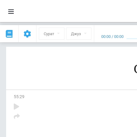
Сурат
Джуз
00:00
/
00:00
55
:
29