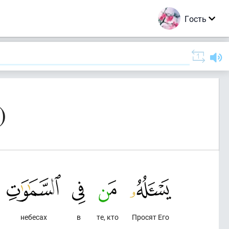
Гость
)
небесах
в
те, кто
Просят Его