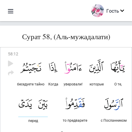
Гость
Сурат 58, (Аль-мужадалати)
58
:
12
беседуете тайно
Когда
уверовали!
которые
О те,
то предварите
с Посланником
перед