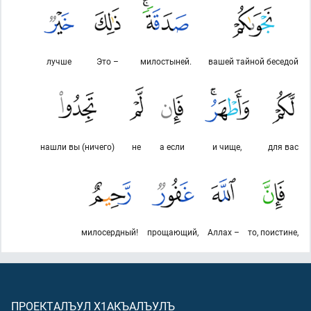
лучше
Это –
милостыней.
вашей тайной беседой
нашли вы (ничего)
не
а если
и чище,
для вас
милосердный!
прощающий,
Аллах –
то, поистине,
ПРОЕКТАЛЪУЛ Х1АКЪАЛЪУЛЪ