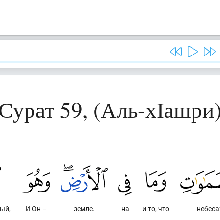
Сурат 59, (Аль-хІашри
ый,
И Он –
земле.
на
и то, что
небеса