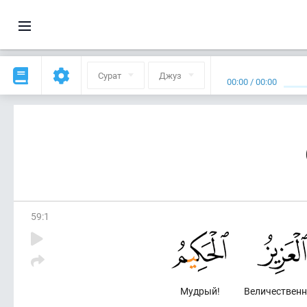
Сурат
Джуз
00:00
/
00:00
59
:
1
Мудрый!
Величественн