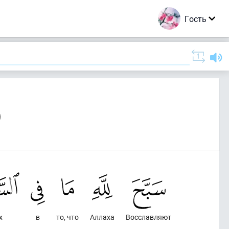
Гость
)
х
в
то, что
Аллаха
Восславляют