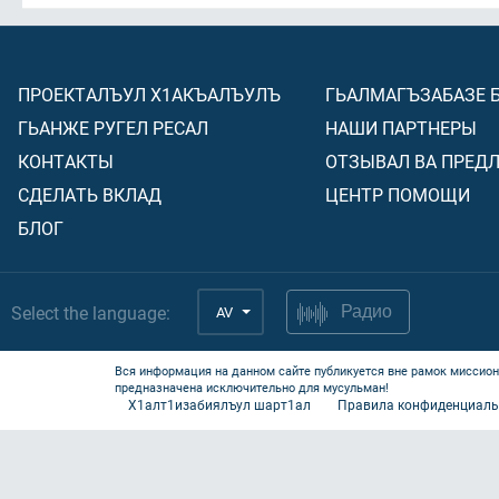
ПРОЕКТАЛЪУЛ Х1АКЪАЛЪУЛЪ
ГЬАЛМАГЪЗАБАЗЕ 
ГЬАНЖЕ РУГЕЛ РЕСАЛ
НАШИ ПАРТНЕРЫ
КОНТАКТЫ
ОТЗЫВАЛ ВА ПРЕД
СДЕЛАТЬ ВКЛАД
ЦЕНТР ПОМОЩИ
БЛОГ
Select the language:
AV
Радио
Вся информация на данном сайте публикуется вне рамок миссион
предназначена исключительно для мусульман!
Х1алт1изабиялъул шарт1ал
Правила конфиденциаль