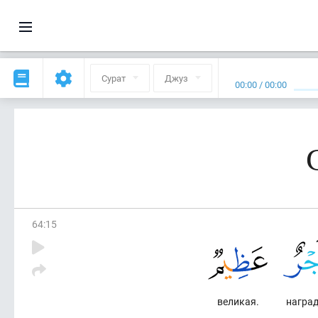
Сурат
Джуз
00:00
/
00:00
64
:
15
великая.
награ