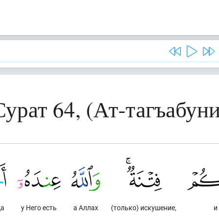
Сурат 64, (Ат-тагъабуни
да
у Него есть
а Аллах
(только) искушение,
и