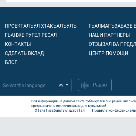
ПРОЕКТАЛЪУЛ Х1АКЪАЛЪУЛЪ
ГЬАЛМАГЪЗАБАЗЕ 
ГЬАНЖЕ РУГЕЛ РЕСАЛ
НАШИ ПАРТНЕРЫ
КОНТАКТЫ
ОТЗЫВАЛ ВА ПРЕД
СДЕЛАТЬ ВКЛАД
ЦЕНТР ПОМОЩИ
БЛОГ
Select the language:
AV
Радио
Вся информация на данном сайте публикуется вне рамок миссион
предназначена исключительно для мусульман!
Х1алт1изабиялъул шарт1ал
Правила конфиденциаль