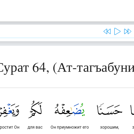
Сурат 64, (Ат-тагъабуни
простит Он
для вас
Он приумножит его
хорошим,