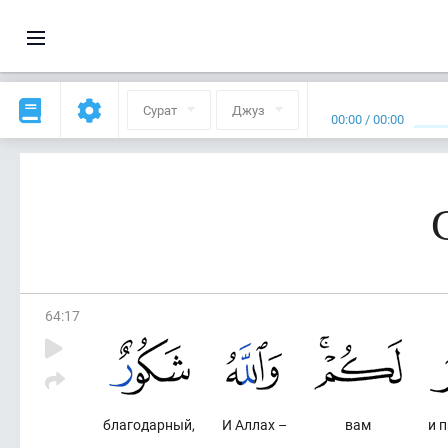
Сурат
Джуз
00:00
/
00:00
64
:
17
благодарный,
И Аллах –
вам
и 