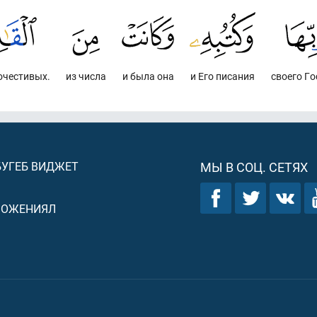
очестивых.
из числа
и была она
и Его писания
своего Г
БУГЕБ ВИДЖЕТ
МЫ В СОЦ. СЕТЯХ
ЛОЖЕНИЯЛ