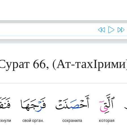
Сурат 66, (Ат-тахІрими
охнули
свой орган.
сохранила
которая