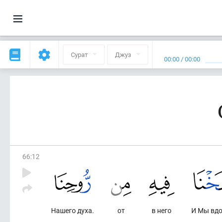
Сурат
Джуз
00:00
/
00:00
66
:
12
Нашего духа.
от
в него
И Мы вд