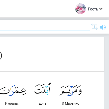
Гость
)
Имрана,
дочь
И Марьям,