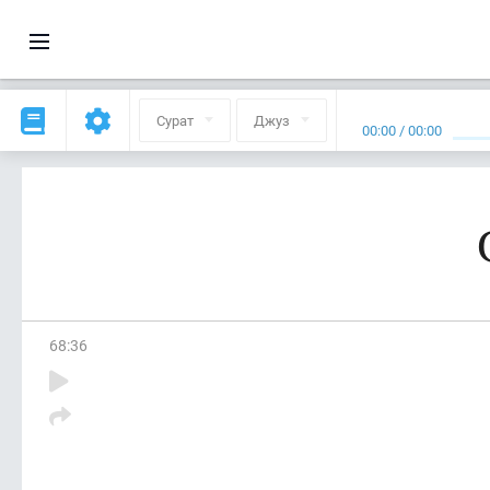
Сурат
Джуз
00:00
/
00:00
68
:
36