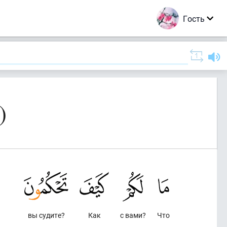
Гость
)
вы судите?
Как
с вами?
Что