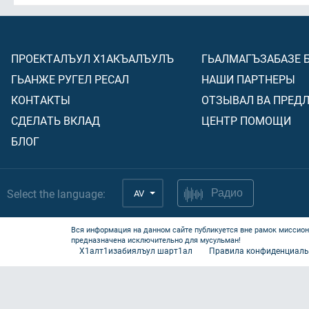
ПРОЕКТАЛЪУЛ Х1АКЪАЛЪУЛЪ
ГЬАЛМАГЪЗАБАЗЕ 
ГЬАНЖЕ РУГЕЛ РЕСАЛ
НАШИ ПАРТНЕРЫ
КОНТАКТЫ
ОТЗЫВАЛ ВА ПРЕД
СДЕЛАТЬ ВКЛАД
ЦЕНТР ПОМОЩИ
БЛОГ
Select the language:
AV
Радио
Вся информация на данном сайте публикуется вне рамок миссион
предназначена исключительно для мусульман!
Х1алт1изабиялъул шарт1ал
Правила конфиденциаль