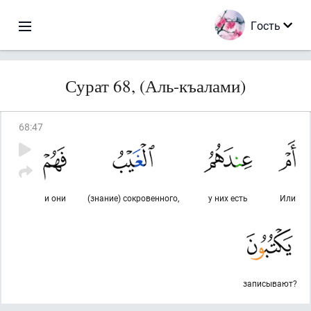
Гость
Сурат 68, (Аль-къалами)
68
:
47
и они
(знание) сокровенного,
у них есть
Или
записывают?