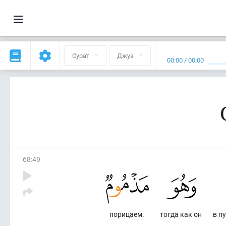
Сурат
Джуз
00:00
/
00:00
68
:
49
порицаем.
тогда как он
в п