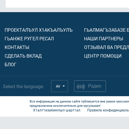
ПРОЕКТАЛЪУЛ Х1АКЪАЛЪУЛЪ
ГЬАЛМАГЪЗАБАЗЕ 
ГЬАНЖЕ РУГЕЛ РЕСАЛ
НАШИ ПАРТНЕРЫ
КОНТАКТЫ
ОТЗЫВАЛ ВА ПРЕД
СДЕЛАТЬ ВКЛАД
ЦЕНТР ПОМОЩИ
БЛОГ
Select the language:
AV
Радио
Вся информация на данном сайте публикуется вне рамок миссион
предназначена исключительно для мусульман!
Х1алт1изабиялъул шарт1ал
Правила конфиденциаль