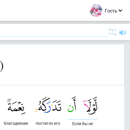
Гость
)
благодеяние
постигло его
Если бы не