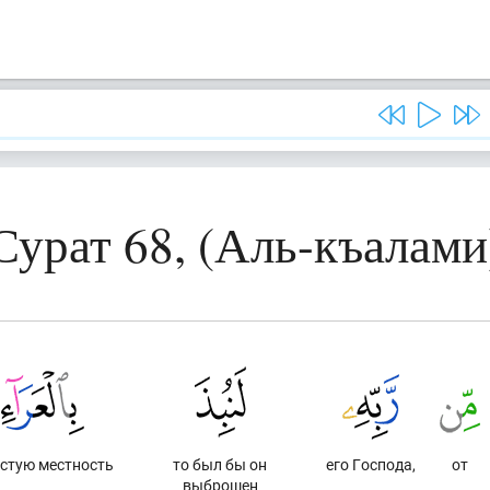
Сурат 68, (Аль-къалами
устую местность
то был бы он
его Господа,
от
выброшен