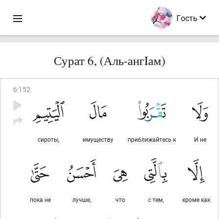
Гость
Сурат 6, (Аль-ангIам)
6
:
152
сироты,
имуществу
приближайтесь к
И не
пока не
лучше,
что
с тем,
кроме как