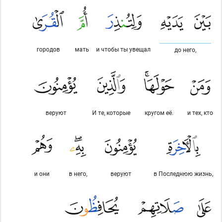
городов
мать
и чтобы ты увещал
до него,
веруют
И те, которые
кругом её.
и тех, кто
и они
в него,
веруют
в Последнюю жизнь,