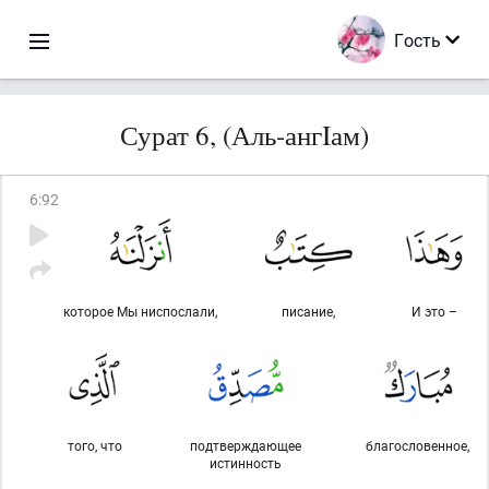
Гость
Сурат 6, (Аль-ангIам)
6
:
92
которое Мы ниспослали,
писание,
И это –
того, что
подтверждающее
благословенное,
истинность