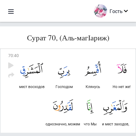
Гость
Сурат 70, (Аль-магІариж)
70
:
40
мест восходов
Господом
Клянусь
Но нет же!
однозначно, можем
что Мы
и мест заходов,