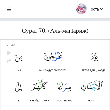
Гость
Сурат 70, (Аль-магІариж)
70
:
43
из
они будут выходить
В тот день, когда
к
как будто они
поспешно,
могил