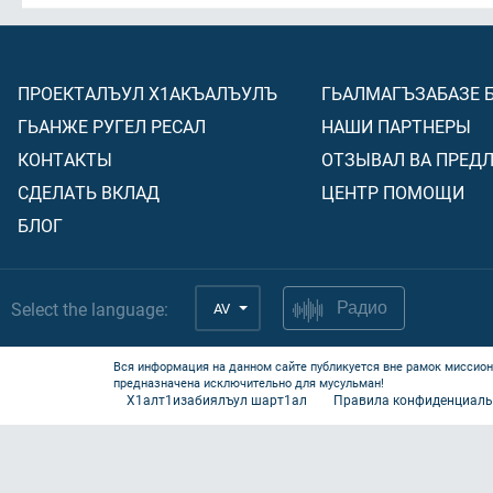
ПРОЕКТАЛЪУЛ Х1АКЪАЛЪУЛЪ
ГЬАЛМАГЪЗАБАЗЕ 
ГЬАНЖЕ РУГЕЛ РЕСАЛ
НАШИ ПАРТНЕРЫ
КОНТАКТЫ
ОТЗЫВАЛ ВА ПРЕД
СДЕЛАТЬ ВКЛАД
ЦЕНТР ПОМОЩИ
БЛОГ
Select the language:
AV
Радио
Вся информация на данном сайте публикуется вне рамок миссион
предназначена исключительно для мусульман!
Х1алт1изабиялъул шарт1ал
Правила конфиденциаль