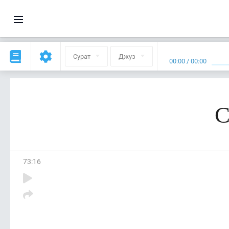
Сурат
Джуз
00:00
/
00:00
С
73
:
16