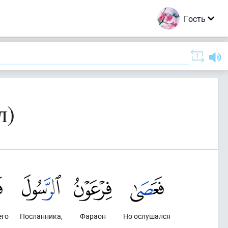
Гость
л)
его
Посланника,
Фараон
Но ослушался