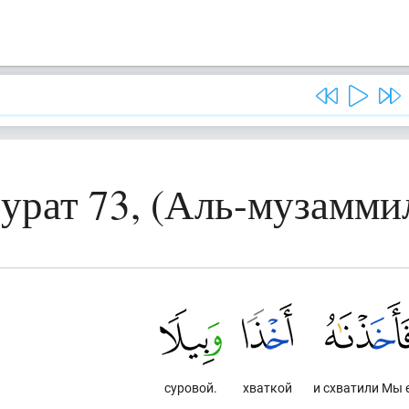
урат 73, (Аль-музамми
суровой.
хваткой
и схватили Мы 