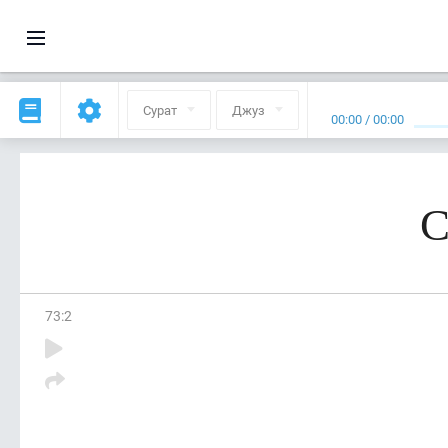
Сурат
Джуз
00:00
/
00:00
С
73
:
2