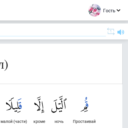
Гость
л)
малой (части)
кроме
ночь
Простаивай