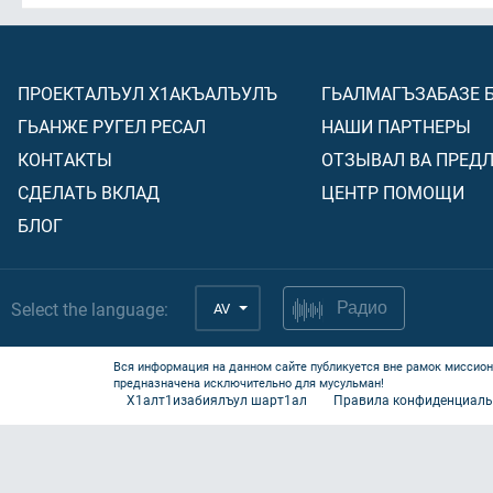
ПРОЕКТАЛЪУЛ Х1АКЪАЛЪУЛЪ
ГЬАЛМАГЪЗАБАЗЕ 
ГЬАНЖЕ РУГЕЛ РЕСАЛ
НАШИ ПАРТНЕРЫ
КОНТАКТЫ
ОТЗЫВАЛ ВА ПРЕД
СДЕЛАТЬ ВКЛАД
ЦЕНТР ПОМОЩИ
БЛОГ
Select the language:
AV
Радио
Вся информация на данном сайте публикуется вне рамок миссион
предназначена исключительно для мусульман!
Х1алт1изабиялъул шарт1ал
Правила конфиденциаль