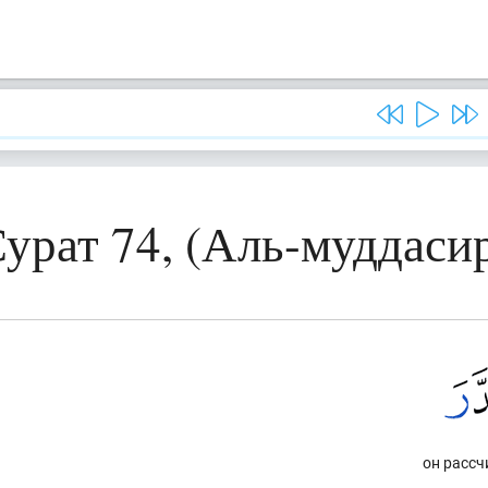
урат 74, (Аль-муддаси
он рассч