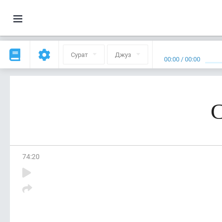
Сурат
Джуз
00:00
/
00:00
С
74
:
20