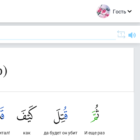
Гость
р)
итал!
как
да будет он убит
И еще раз