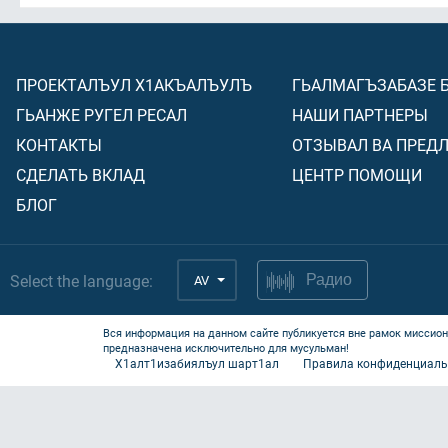
ПРОЕКТАЛЪУЛ Х1АКЪАЛЪУЛЪ
ГЬАЛМАГЪЗАБАЗЕ 
ГЬАНЖЕ РУГЕЛ РЕСАЛ
НАШИ ПАРТНЕРЫ
КОНТАКТЫ
ОТЗЫВАЛ ВА ПРЕД
СДЕЛАТЬ ВКЛАД
ЦЕНТР ПОМОЩИ
БЛОГ
Select the language:
AV
Радио
Вся информация на данном сайте публикуется вне рамок миссион
предназначена исключительно для мусульман!
Х1алт1изабиялъул шарт1ал
Правила конфиденциаль