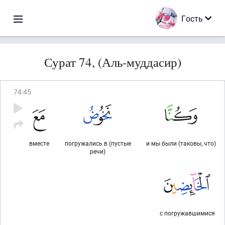
Гость
Сурат 74, (Аль-муддасир)
74
:
45
вместе
погружались в (пустые
и мы были (таковы, что)
речи)
с погружавшимися