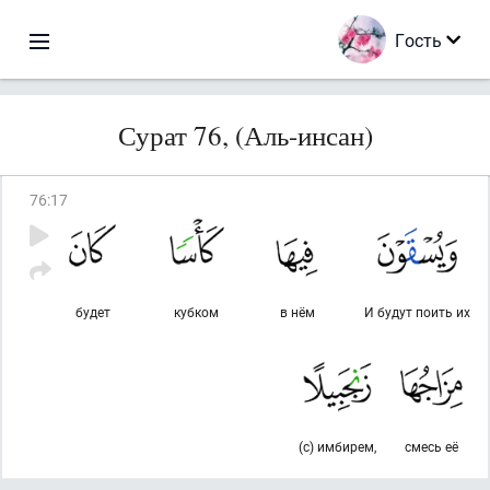
Гость
Сурат 76, (Аль-инсан)
76
:
17
будет
кубком
в нём
И будут поить их
(с) имбирем,
смесь её