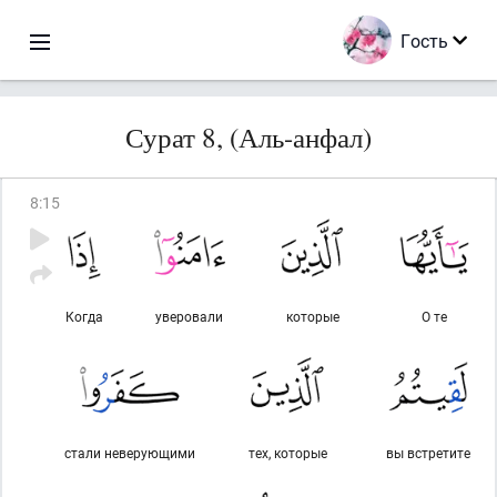
Гость
Сурат 8, (Аль-анфал)
8
:
15
Когда
уверовали
которые
О те
стали неверующими
тех, которые
вы встретите