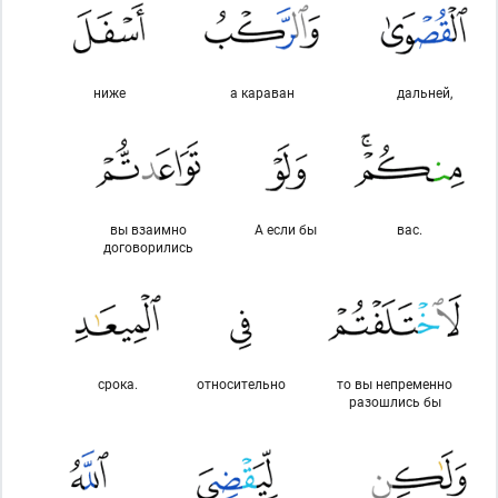
ниже
а караван
дальней,
вы взаимно
А если бы
вас.
договорились
срока.
относительно
то вы непременно
разошлись бы