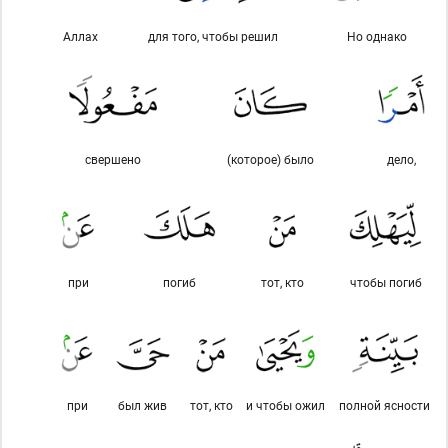
Аллах
для того, чтобы решил
Но однако
свершено
(которое) было
дело,
при
погиб
тот, кто
чтобы погиб
при
был жив
тот, кто
и чтобы ожил
полной ясности