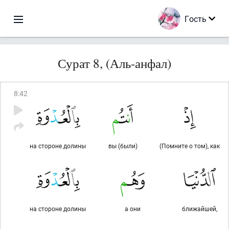
Гость
Сурат 8, (Аль-анфал)
8
:
42
на стороне долины
вы (были)
(Помните о том), как
на стороне долины
а они
ближайшей,