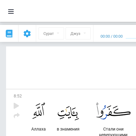
Сурат
Джуз
00:00
/
00:00
8
:
52
Аллаха
в знамения
Стали они
неверующими