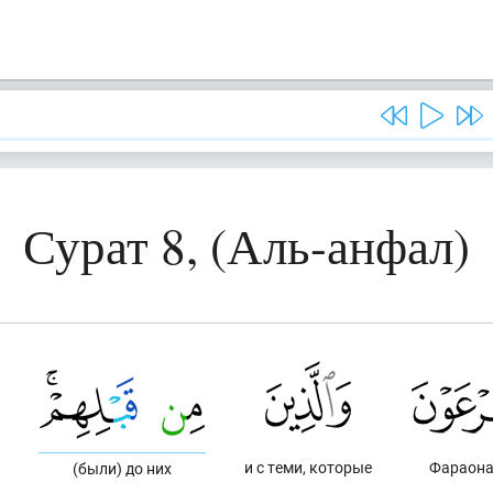
Сурат 8, (Аль-анфал)
и с теми, которые
Фараон
(были) до них