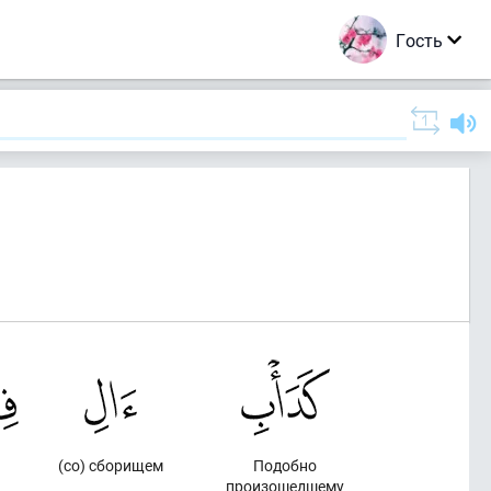
Гость
а
(со) сборищем
Подобно
произошедшему