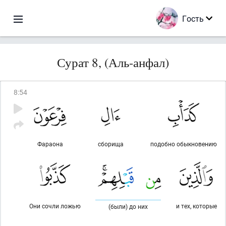
Гость
Сурат 8, (Аль-анфал)
8
:
54
Фараона
сборища
подобно обыкновению
Они сочли ложью
и тех, которые
(были) до них