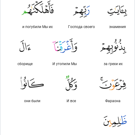
и погубили Мы их
Господа своего
знамения
сборище
И утопили Мы
за грехи их
они были
И все
Фараона