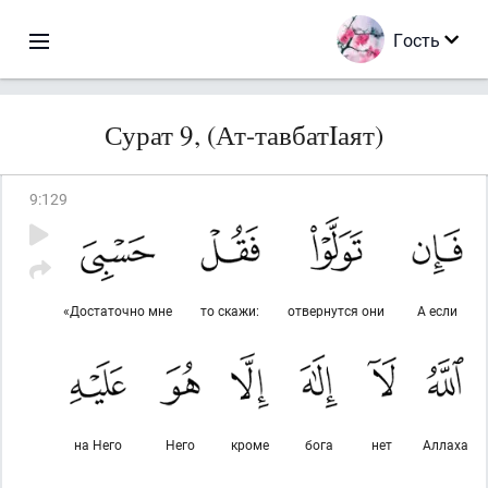
Гость
Сурат 9, (Ат-тавбатIаят)
9
:
129
«Достаточно мне
то скажи:
отвернутся они
А если
на Него
Него
кроме
бога
нет
Аллаха