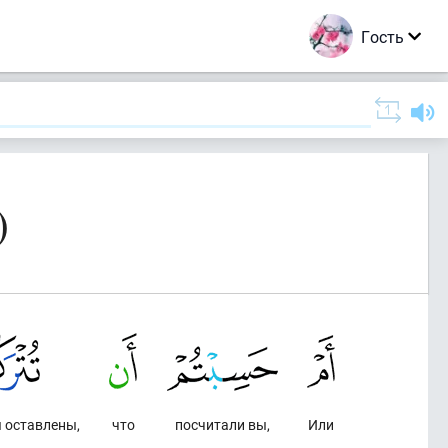
Гость
)
ы оставлены,
что
посчитали вы,
Или