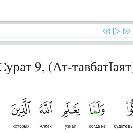
Сурат 9, (Ат-тавбатIаят
которых
Аллах
узнал
когда не
будете в