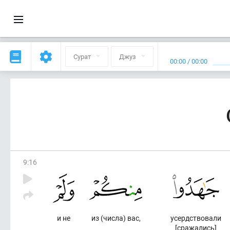
Сурат
Джуз
00:00
/
00:00
9
:
16
и не
из (числа) вас,
усердствовали
[сражались]