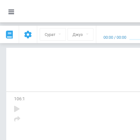
Сурат
Джуз
00:00
/
00:00
106
:
1