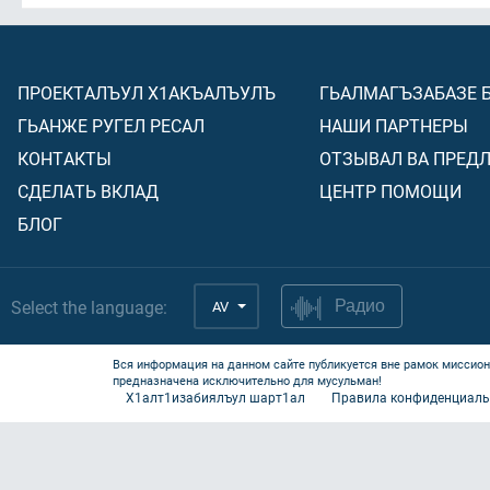
ПРОЕКТАЛЪУЛ Х1АКЪАЛЪУЛЪ
ГЬАЛМАГЪЗАБАЗЕ 
ГЬАНЖЕ РУГЕЛ РЕСАЛ
НАШИ ПАРТНЕРЫ
КОНТАКТЫ
ОТЗЫВАЛ ВА ПРЕД
СДЕЛАТЬ ВКЛАД
ЦЕНТР ПОМОЩИ
БЛОГ
Select the language:
AV
Радио
Вся информация на данном сайте публикуется вне рамок миссион
предназначена исключительно для мусульман!
Х1алт1изабиялъул шарт1ал
Правила конфиденциаль