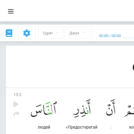
Сурат
Джуз
00:00
/
00:00
10
:
2
людей
«Предостерегай
:
из