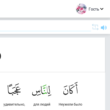
Гость
)
удивительно,
для людей
Неужели было