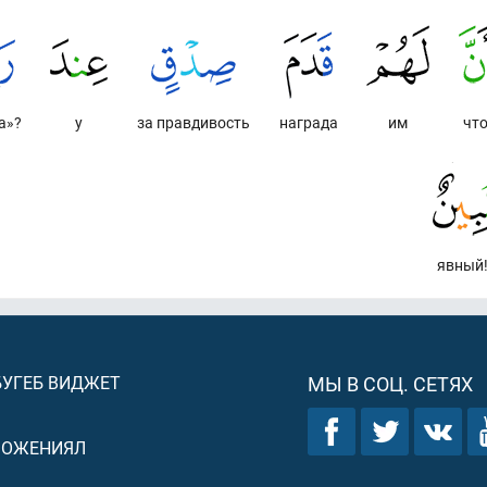
а»?
у
за правдивость
награда
им
чт
явный!
БУГЕБ ВИДЖЕТ
МЫ В СОЦ. СЕТЯХ
ЛОЖЕНИЯЛ