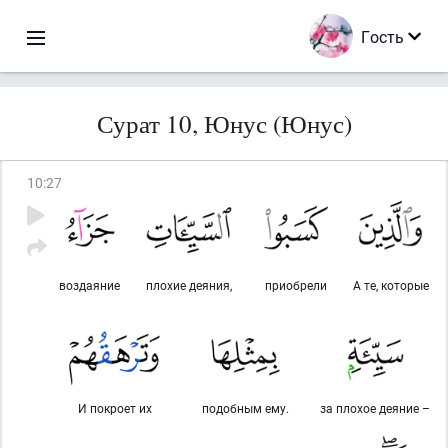
Гость
Сурат 10, Юнус (Юнус)
10
:
27
воздаяние
плохие деяния,
приобрели
А те, которые
И покроет их
подобным ему.
за плохое деяние –