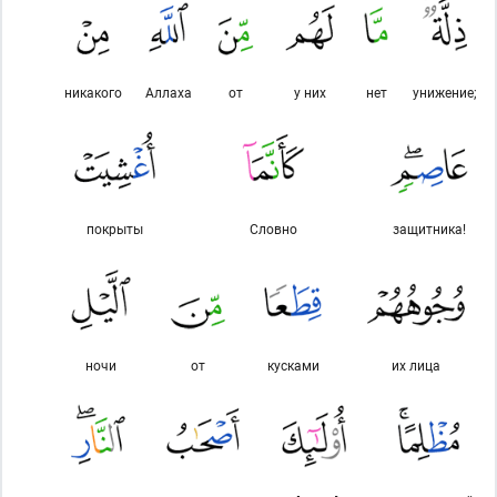
никакого
Аллаха
от
у них
нет
унижение;
покрыты
Словно
защитника!
ночи
от
кусками
их лица