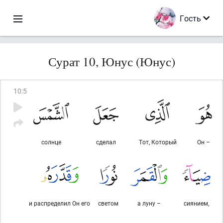
Гость
Сурат 10, Юнус (Юнус)
10
:
5
солнце
сделал
Тот, Который
Он –
и распределил Он его
светом
а луну –
сиянием,