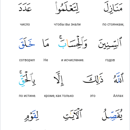
число
чтобы вы знали
по стоянкам,
сотворил
Не
и исчисление.
годов
по истине.
кроме, как только
это
Аллах