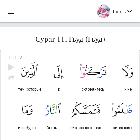
Гость
Сурат 11, Гьуд (Гьуд)
11
:
113
тем, которые
к
склоняйтесь
и не
и не будет
Огонь
ибо коснется вас
притесняют