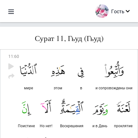
Гость
Сурат 11, Гьуд (Гьуд)
11
:
60
мире
этом
в
и сопровождены они
Поистине
Но нет!
Воскрешения
и в День
проклятие