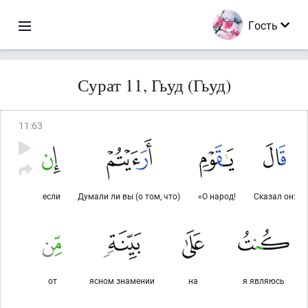
Гость
Сурат 11, Гьуд (Гьуд)
11
:
63
если
Думали ли вы (о том, что)
«О народ!
Сказал он:
от
ясном знамении
на
я являюсь