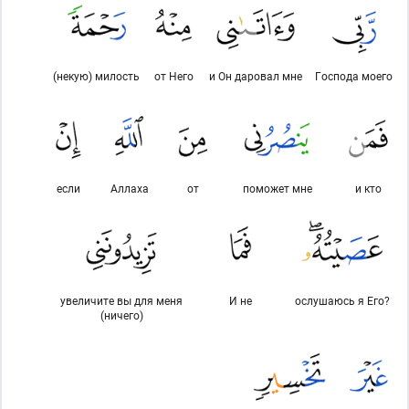
(некую) милость
от Него
и Он даровал мне
Господа моего
если
Аллаха
от
поможет мне
и кто
увеличите вы для меня
И не
ослушаюсь я Его?
(ничего)