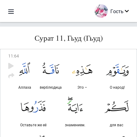
Гость
Сурат 11, Гьуд (Гьуд)
11
:
64
Аллаха
верблюдица
Это –
О народ!
Оставьте же её
знамением.
для вас