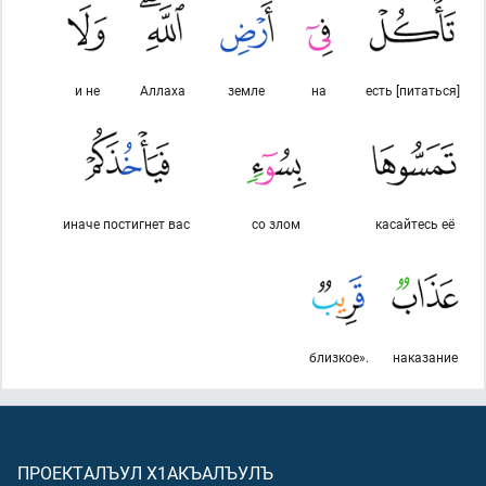
и не
Аллаха
земле
на
есть [питаться]
иначе постигнет вас
со злом
касайтесь её
близкое».
наказание
ПРОЕКТАЛЪУЛ Х1АКЪАЛЪУЛЪ