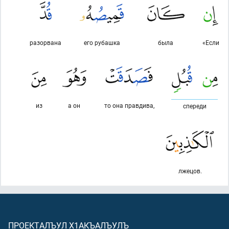
разорвана
его рубашка
была
«Если
из
а он
то она правдива,
спереди
лжецов.
ПРОЕКТАЛЪУЛ Х1АКЪАЛЪУЛЪ