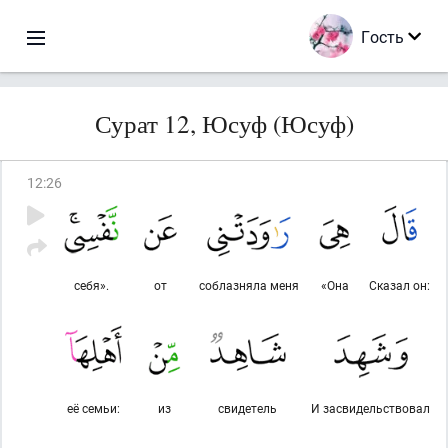
Гость
Сурат 12, Юсуф (Юсуф)
12
:
26
себя».
от
соблазняла меня
«Она
Сказал он:
её семьи:
из
свидетель
И засвидельствовал