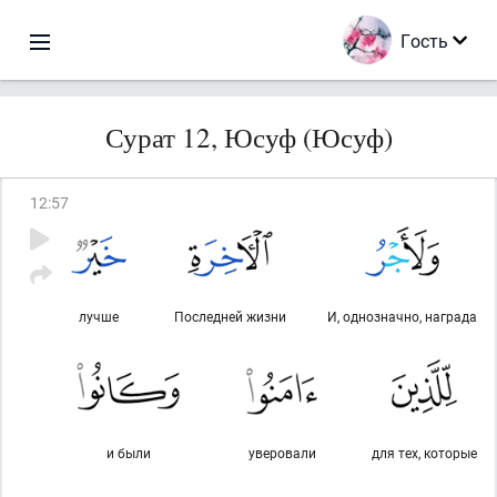
Гость
Сурат 12, Юсуф (Юсуф)
12
:
57
лучше
Последней жизни
И, однозначно, награда
и были
уверовали
для тех, которые