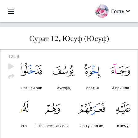
Гость
Сурат 12, Юсуф (Юсуф)
12
:
58
и зашли они
Йусуфа,
братья
И пришли
его
в то время как они
и он узнал их,
к нему;