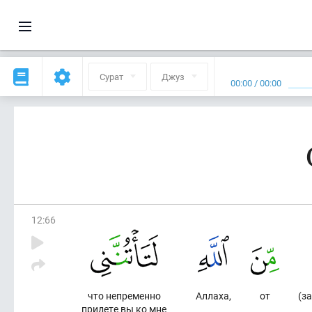
Сурат
Джуз
00:00
/
00:00
12
:
66
что непременно
Аллаха,
от
(з
придете вы ко мне