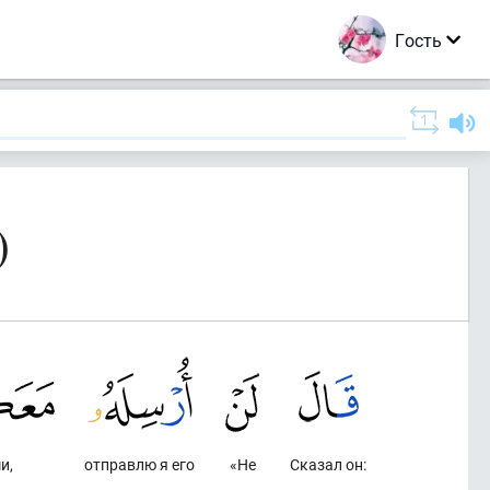
Гость
)
и,
отправлю я его
«Не
Сказал он: