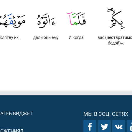
клятву их,
дали они ему
И когда
вас (неотвратим
бедой)».
БУГЕБ ВИДЖЕТ
МЫ В СОЦ. СЕТЯХ
ЛОЖЕНИЯЛ