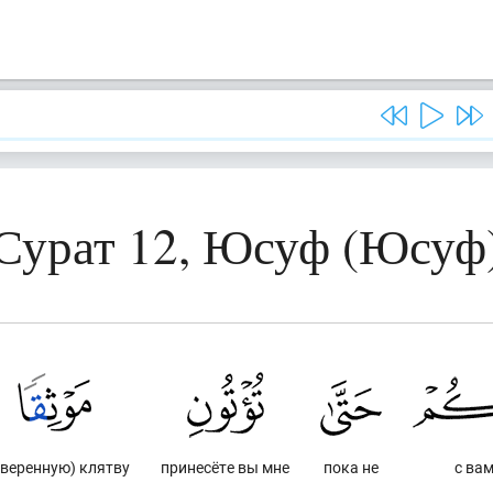
Сурат 12, Юсуф (Юсуф
аверенную) клятву
принесёте вы мне
пока не
с вам