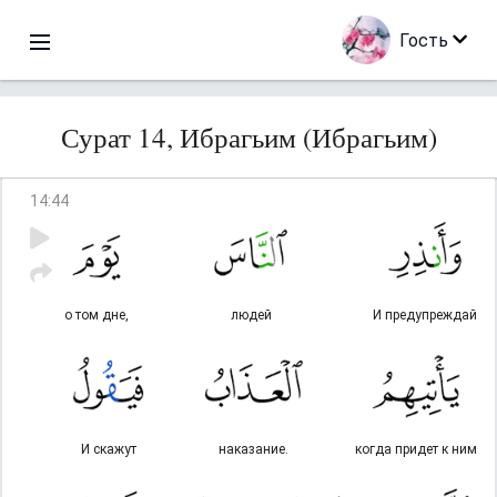
Гость
Сурат 14, Ибрагьим (Ибрагьим)
14
:
44
о том дне,
людей
И предупреждай
И скажут
наказа­ние.
когда придет к ним