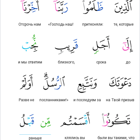
Отсрочь нам
«Господь наш!
притесняли:
те, которые
и мы ответим
близкого,
срока
до
Разве не
посланниками!»
и последуем за
на Твой призыв
клялись вы
были вы такими, что
раньше