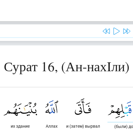
Сурат 16, (Ан-нахIли)
их здание
Аллах
и (затем) вырвал
(были) до