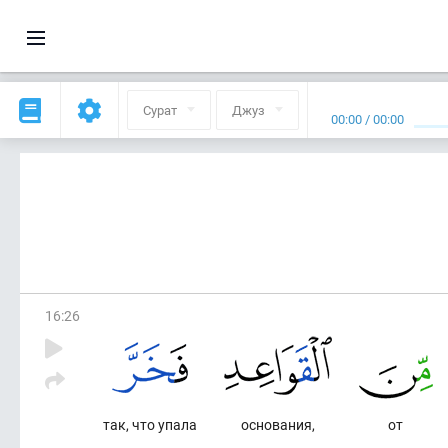
Сурат
Джуз
00:00
/
00:00
16
:
26
так, что упала
основания,
от