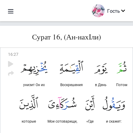
Гость
Сурат 16, (Ан-нахIли)
16
:
27
унизит Он их
Воскрешения
в День
Потом
которые
Мои сотоварищи,
«Где
и скажет: