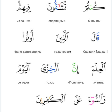
из-за них.
спорящими
были вы
было даровано им
те, которым
Сказали [скажут]
сегодня
позор
«Поистине,
знание: