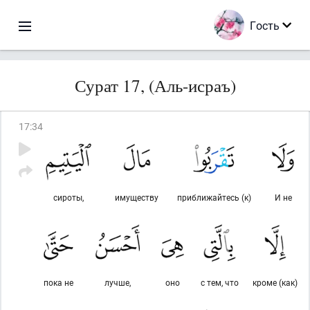
Гость
Сурат 17, (Аль-исраъ)
17
:
34
сироты,
имуществу
приближайтесь (к)
И не
пока не
лучше,
оно
с тем, что
кроме (как)