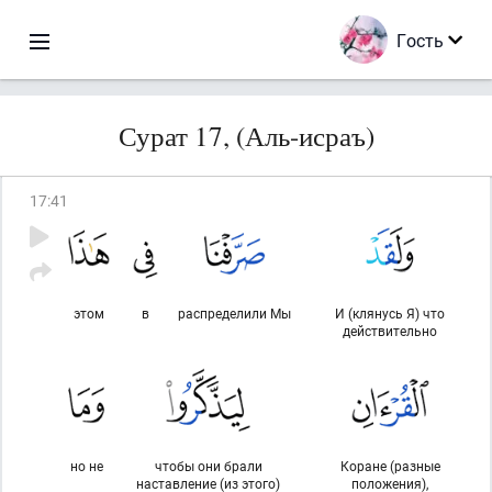
Гость
Сурат 17, (Аль-исраъ)
17
:
41
этом
в
распределили Мы
И (клянусь Я) что
действительно
но не
чтобы они брали
Коране (разные
наставление (из этого)
положения),