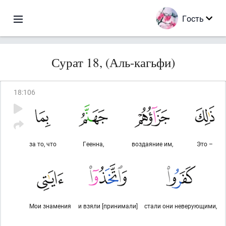
Гость
Сурат 18, (Аль-кагьфи)
18
:
106
за то, что
Геенна,
воздаяние им,
Это –
Мои знамения
и взяли [принимали]
стали они неверующими,