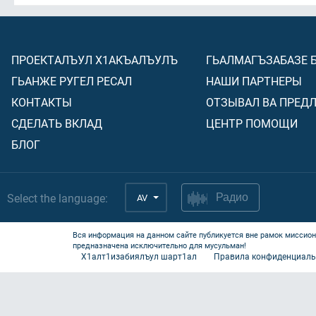
ПРОЕКТАЛЪУЛ Х1АКЪАЛЪУЛЪ
ГЬАЛМАГЪЗАБАЗЕ 
ГЬАНЖЕ РУГЕЛ РЕСАЛ
НАШИ ПАРТНЕРЫ
КОНТАКТЫ
ОТЗЫВАЛ ВА ПРЕД
СДЕЛАТЬ ВКЛАД
ЦЕНТР ПОМОЩИ
БЛОГ
Select the language:
AV
Радио
Вся информация на данном сайте публикуется вне рамок миссион
предназначена исключительно для мусульман!
Х1алт1изабиялъул шарт1ал
Правила конфиденциаль