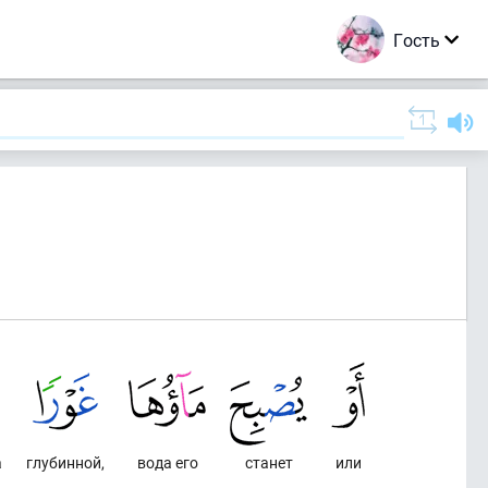
Гость
а
глубинной,
вода его
станет
или