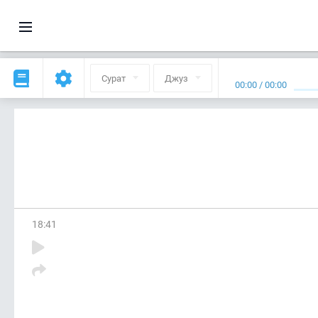
Сурат
Джуз
00:00
/
00:00
18
:
41