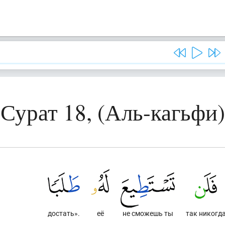
Сурат 18, (Аль-кагьфи)
достать».
её
не сможешь ты
так никогд