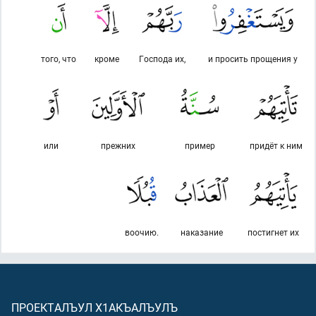
того, что
кроме
Господа их,
и просить прощения у
или
прежних
пример
придёт к ним
воочию.
наказание
постигнет их
ПРОЕКТАЛЪУЛ Х1АКЪАЛЪУЛЪ