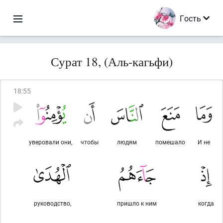
Гость
Сурат 18, (Аль-кагьфи)
18
:
55
уверовали они,
чтобы
людям
помешало
И не
руководство,
пришло к ним
когда