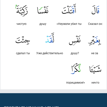
чистую
душу
«Неужели убил ты
Сказал он:
сделал ты
Уже действительно
душу?
не за
порицаемое!»
нечто