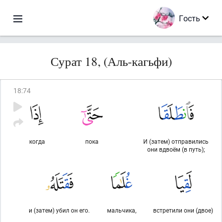
Гость
Сурат 18, (Аль-кагьфи)
18
:
74
когда
пока
И (затем) отправились
они вдвоём (в путь);
и (затем) убил он его.
мальчика,
встретили они (двое)