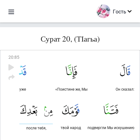
Гость
Сурат 20, (ТІагьа)
20
:
85
уже
«Поистине же, Мы
Он сказал:
твой народ
подвергли Мы искушению
после тебя,