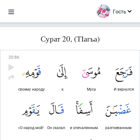
Гость
Сурат 20, (ТІагьа)
20
:
86
своему народу
к
Муса
И вернулся
«О народ мой!
Он сказал:
и опечаленным.
разгневанным