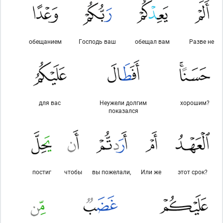
обещанием
Господь ваш
обещал вам
Разве не
для вас
Неужели долгим
хорошим?
показался
постиг
чтобы
вы пожелали,
Или же
этот срок?