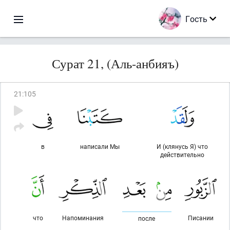
Гость
Сурат 21, (Аль-анбияъ)
21
:
105
в
написали Мы
И (клянусь Я) что
действительно
что
Напоминания
Писании
после