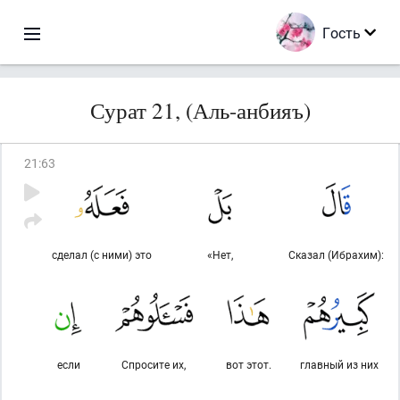
Гость
Сурат 21, (Аль-анбияъ)
21
:
63
сделал (с ними) это
«Нет,
Сказал (Ибрахим):
если
Спросите их,
вот этот.
главный из них